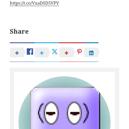
https://t.co/VxaDSD5VPV
Share