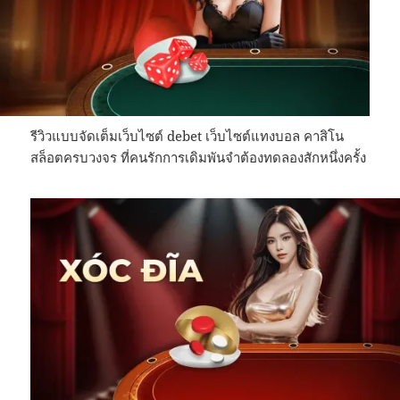
รีวิวแบบจัดเต็มเว็บไซต์ debet เว็บไซต์แทงบอล คาสิโน
สล็อตครบวงจร ที่คนรักการเดิมพันจำต้องทดลองสักหนึ่งครั้ง