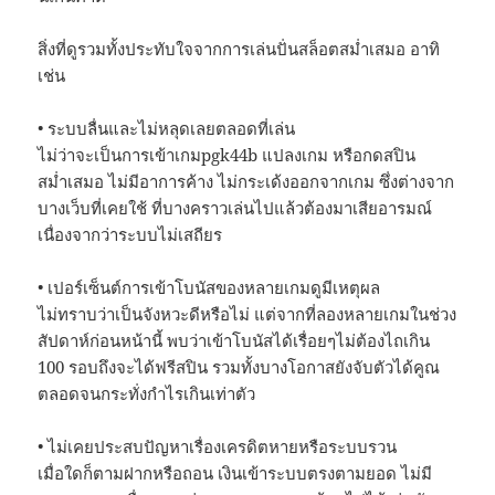
สิ่งที่ดูรวมทั้งประทับใจจากการเล่นปั่นสล็อตสม่ำเสมอ อาทิ
เช่น
• ระบบลื่นและไม่หลุดเลยตลอดที่เล่น
ไม่ว่าจะเป็นการเข้าเกมpgk44b แปลงเกม หรือกดสปิน
สม่ำเสมอ ไม่มีอาการค้าง ไม่กระเด้งออกจากเกม ซึ่งต่างจาก
บางเว็บที่เคยใช้ ที่บางคราวเล่นไปแล้วต้องมาเสียอารมณ์
เนื่องจากว่าระบบไม่เสถียร
• เปอร์เซ็นต์การเข้าโบนัสของหลายเกมดูมีเหตุผล
ไม่ทราบว่าเป็นจังหวะดีหรือไม่ แต่จากที่ลองหลายเกมในช่วง
สัปดาห์ก่อนหน้านี้ พบว่าเข้าโบนัสได้เรื่อยๆไม่ต้องไถเกิน
100 รอบถึงจะได้ฟรีสปิน รวมทั้งบางโอกาสยังจับตัวได้คูณ
ตลอดจนกระทั่งกำไรเกินเท่าตัว
• ไม่เคยประสบปัญหาเรื่องเครดิตหายหรือระบบรวน
เมื่อใดก็ตามฝากหรือถอน เงินเข้าระบบตรงตามยอด ไม่มี