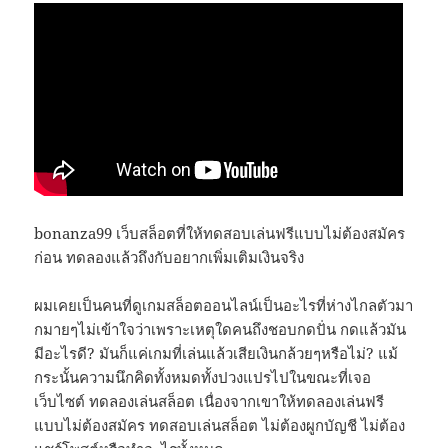
bonanza99 เว็บสล็อตที่ให้ทดสอบเล่นฟรีแบบไม่ต้องสมัคร
ก่อน ทดลองแล้วถึงกับอยากเพิ่มเติมเงินจริง
ผมเคยเป็นคนที่ดูเกมสล็อตออนไลน์เป็นอะไรที่ห่างไกลตัวมา
กมายๆไม่เข้าใจว่าเพราะเหตุใดคนถึงชอบกดปั่น กดแล้วมัน
มีอะไรดี? มันก็แค่เกมที่เล่นแล้วเสียเงินกล้วยๆหรือไม่? แม้
กระนั้นความนึกคิดทั้งหมดทั้งปวงแปรไปในขณะที่เจอ
เว็บไซต์ ทดลองเล่นสล็อต เนื่องจากเขาให้ทดลองเล่นฟรี
แบบไม่ต้องสมัคร ทดสอบเล่นสล็อต ไม่ต้องผูกบัญชี ไม่ต้อง