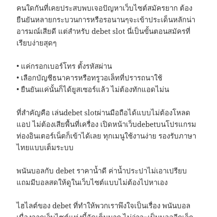
คนใดกันที่เคยประสบพบเจอปัญหาเว็บไซต์สมัครยาก ต้อง
ยืนยันหลายกระบวนการหรือรอนานๆจะเข้าประเด็นหลักน่า
อารมณ์เสียดี แต่สำหรับ debet slot นี่เป็นขั้นตอนสมัครที่
เรียบง่ายสุดๆ
• แค่กรอกเบอร์โทร ตั้งรหัสผ่าน
• เลือกบัญชีธนาคารหรือทรูวอเล็ทที่ปรารถนาใช้
• ยืนยันแค่นั้นก็ได้ยูสเซอร์แล้ว ไม่ต้องทักแอดไม่น
ที่สำคัญคือ เล่นdebet slotผ่านมือถือได้แบบไม่ต้องโหลด
แอป ไม่ต้องเสียพื้นที่เครื่อง เปิดหน้าเว็บdebetบนโปรแกรม
ท่องอินเตอร์เน็ตก็เข้าได้เลย ทุกเมนูใช้งานง่าย รองรับภาษา
ไทยแบบเต็มระบบ
พนันบอลกับ debet ราคาน้ำดี ค่าน้ำประปาไม่เอาเปรียบ
แถมมีบอลสดให้ดูในเว็บไซต์แบบไม่ต้องไปหาเอง
ไฮไลต์ของ debet ที่ทำให้พวกเราพึงใจเป็นเรื่อง พนันบอล
เนื่องจากเว็บไซต์แห่งนี้จัดเต็มมาก ไม่ว่าจะเป็นบอลลีกเล็ก