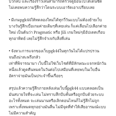
บวกลบ และเรื่องราวเล่นสามารถตรวจดูย้อนไปได้เด่นชัด
ไม่เคยพบความรู้สึกว่าโดนระบบเอารัดเอาเปรียบเลย
• มีเกมpgk44ให้ทดลองใหม่ได้ทุกวี่วันแบบไม่ต้องย้ายเว็บ
บางวันรู้สึกเบื่อเกมค่ายเดิมๆที่เคยเล่น ก็แค่เลื่อนไปเลือกค่าย
ใหม่ เป็นต้นว่า Pragmatic หรือ Jili เกมใหม่ๆมีอัปเดตเกือบ
ทุกอาทิตย์ เลยไม่รู้สึกจำเจกับสิ่งที่เล่น
• จังหวะการแจกของเว็บpgk44ในทุกวันไม่ได้แปรปรวน
จนถึงน่าสะพรึงกลัว
เท่าที่พิจารณามา เว็บนี้ไม่ใช่เว็บไซต์ที่มีลักษณะแจกหนักวัน
หนึ่งแล้วดูดคืนหมดในวันต่อไปเสมือนที่เคยพบในเว็บอื่น
อัตราจ่ายมันเป็นประจำขึ้นเรื่อยๆ
สรุปแล้วความรู้สึกภายหลังเล่นเว็บนี้pgk44 แบบตลอดเป็น
มันสบายใจที่จะเล่น ไม่ทราบสึกบีบคั้นหรือถูกบีบด้วยระบบ
อะไรทั้งหมด จะเล่นนานหรือเลิกตอนไหนก็ไม่รู้สึกไม่ถูก
เพราะทั้งหมดทุกอย่างมันลื่น ไม่มีจุดที่ทำให้เสียอารมณ์แบบ
ไม่มีความสำคัญ